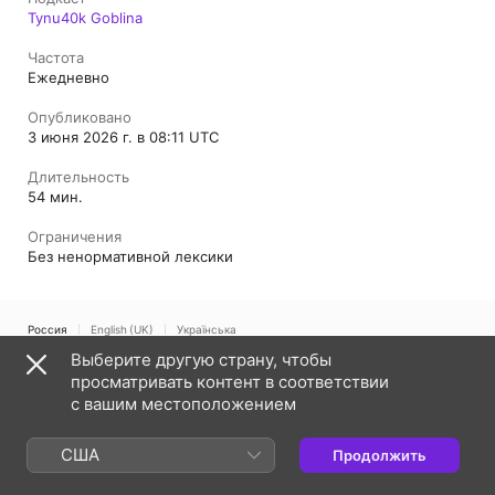
Tynu40k Goblina
Частота
Ежедневно
Опубликовано
3 июня 2026 г. в 08:11 UTC
Длительность
54 мин.
Ограничения
Без ненормативной лексики
Россия
English (UK)
Українська
Выберите другую страну, чтобы
Copyright © 2026
Apple Inc.
Все права защищены.
просматривать контент в соответствии
Условия пользования интернет-сервисами
с вашим местоположением
Веб-проигрыватель Apple Podcasts и конфиденциальность
Предупреждение об использовании файлов cookie
Поддержка
Обратная связь
США
Продолжить