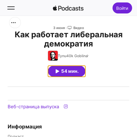
Войти
Поиск
3 июня
Видео
Как работает либеральная
демократия
Главная
Tynu40k Goblina
Новое
54 мин.
Топ-чарты
Веб-страница выпуска
Информация
Подкаст