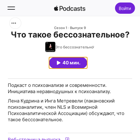
Войти
Поиск
Сезон 1
Выпуск 9
Что такое бессознательное?
Главная
Это бессознательно
Новое
40 мин.
Топ-чарты
Подкаст о психоанализе и современности.
Инициатива неравнодушных к психоанализу.
Лена Кудрина и Инга Метревели (лакановский
психоаналитик, член NLS и Всемирной
Психоаналитической Ассоциации) обсуждают, что
такое бессознательное.
Веб-страница выпуска