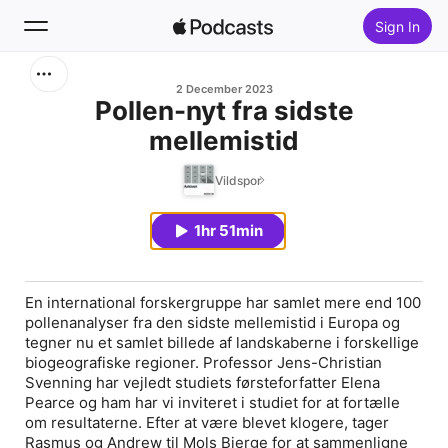
Sign In
Search
2 December 2023
Pollen-nyt fra sidste
mellemistid
Home
Vildspor
New
1hr 51min
Top Charts
En international forskergruppe har samlet mere end 100
pollenanalyser fra den sidste mellemistid i Europa og
tegner nu et samlet billede af landskaberne i forskellige
biogeografiske regioner. Professor Jens-Christian
Svenning har vejledt studiets førsteforfatter Elena
Pearce og ham har vi inviteret i studiet for at fortælle
om resultaterne. Efter at være blevet klogere, tager
Rasmus og Andrew til Mols Bjerge for at sammenligne