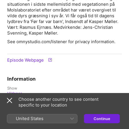
situationen i sidste mellemistid med vegetationen på
Molslaboratoriet efter området har været overgivet til
vilde dyrs græsning i syv år. Vi får også tid til dagens
lydbrev fra 'Før far var barn', Indsendt af Kasper Møller.
Vært: Rasmus Ejrnæs. Medvirkende: Jens-Christian
Svenning, Kasper Møller.
See omnystudio.com/listener for privacy information.
Episode Webpage
Information
Show
Vildspor
Choose another country to see content
Frequency
specific to your location
Updated weekly
United States
Continue
Published
2 December 2023 at 14:01 UTC