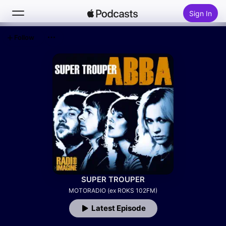
Sign In
Follow
Search
Home
New
Top Charts
SUPER TROUPER
MOTORADIO (ex ROKS 102FM)
Latest Episode