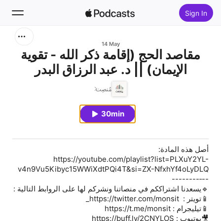
Sign In
Search
14 May
مقاصد الحج (إقامة ذكر الله - تقوية
الإيمان) || د. عبد الرزاق البدر
Home
مُنصِت
New
30min
Top Charts
أصل هذه المادة:
https://youtube.com/playlist?list=PLXuY2YL-
v4n9Vu5Kibyc15WWiXdtPQi4T&si=ZX-NfxhYf4oLyDLQ
--‐--------
🔹يسعدنا اشتراككم في منصاتنا ونشركم لها على الروابط التالية :
📱تويتر : ‏ https://twitter.com/monsit_
📱تيليجرام : ‏https://t.me/monsit
🎥يوتيوب : ‏https://buff.ly/2CNYLOS