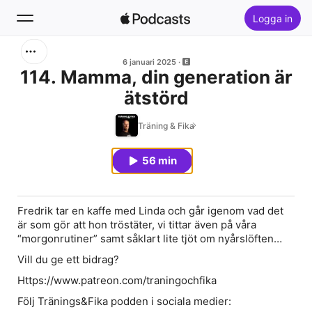
Logga in
Sök
6 januari 2025
114. Mamma, din generation är
ätstörd
Hem
Träning & Fika
Nytt
56 min
Topplistor
Fredrik tar en kaffe med Linda och går igenom vad det
är som gör att hon tröstäter, vi tittar även på våra
“morgonrutiner” samt såklart lite tjöt om nyårslöften…
Vill du ge ett bidrag?
Https://www.patreon.com/traningochfika
Följ Tränings&Fika podden i sociala medier: