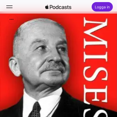
Logga in
Sök
Hem
Nytt
Topplistor