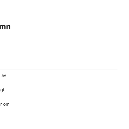
ömn
 av
igt
er om