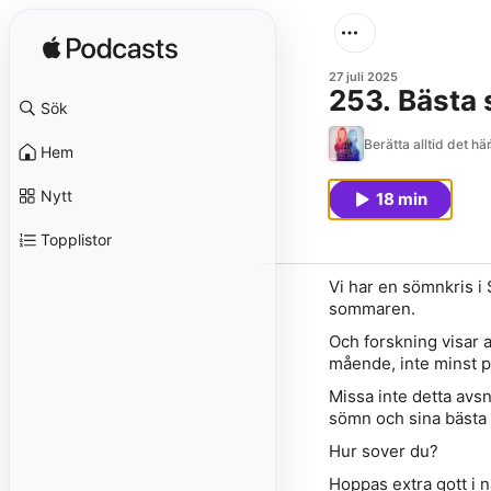
27 juli 2025
253. Bästa
Sök
Berätta alltid det hä
Hem
Nytt
18 min
Topplistor
Vi har en sömnkris i
sommaren.
Och forskning visar at
mående, inte minst p
Missa inte detta avs
sömn och sina bästa
Hur sover du?
Hoppas extra gott i n