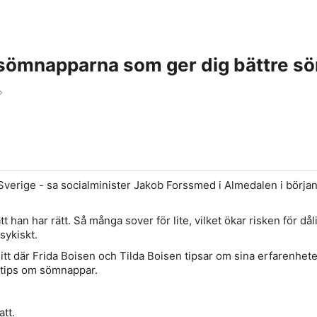
 sömnapparna som ger dig bättre s
r
 Sverige - sa socialminister Jakob Forssmed i Almedalen i början
t han har rätt. Så många sover för lite, vilket ökar risken för dål
sykiskt.
nitt där Frida Boisen och Tilda Boisen tipsar om sina erfarenhet
 tips om sömnappar.
att.