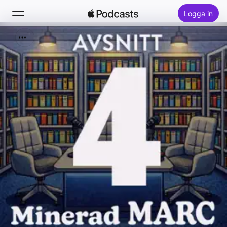
Logga in
Sök
Hem
Nytt
Topplistor