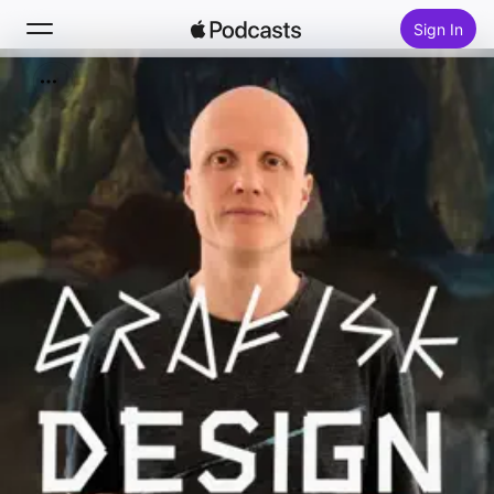
Sign In
Search
Home
New
Top Charts