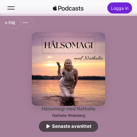
Logga in
Följ
Sök
Hem
Nytt
Topplistor
Hälsomagi med Nathalie
Nathalie Widerberg
Senaste avsnittet