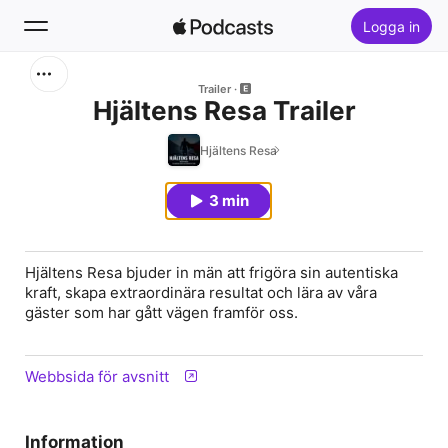
Logga in
Sök
Trailer
Hjältens Resa Trailer
Hem
Hjältens Resa
Nytt
3 min
Topplistor
Hjältens Resa bjuder in män att frigöra sin autentiska
kraft, skapa extraordinära resultat och lära av våra
gäster som har gått vägen framför oss.
Webbsida för avsnitt
Information