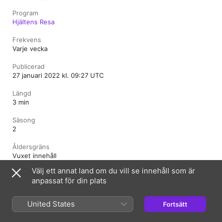
Program
Hjältens Resa
Frekvens
Varje vecka
Publicerad
27 januari 2022 kl. 09:27 UTC
Längd
3 min
Säsong
2
Åldersgräns
Vuxet innehåll
Välj ett annat land om du vill se innehåll som är
anpassat för din plats
Sverige
English (UK)
United States
Fortsätt
Copyright © 2026
Apple Inc.
Alla rättigheter förbehålls.
Villkor för internettjänst
Webbspelare för Apple Podcasts och integritet