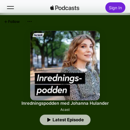
Sign In
Follow
Search
Home
New
Top Charts
Inredningspodden med Johanna Hulander
Acast
Latest Episode