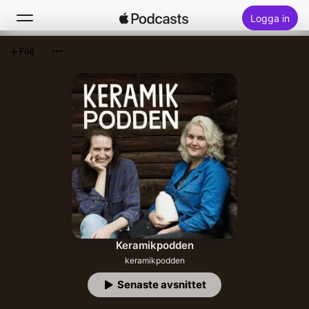
Logga in
Följ
Sök
Hem
Nytt
Topplistor
Keramikpodden
keramikpodden
Senaste avsnittet