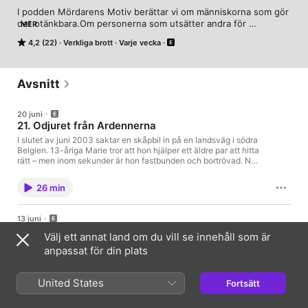
I podden Mördarens Motiv berättar vi om människorna som gör 
det otänkbara.Om personerna som utsätter andra för 
MER
obeskrivliga saker, för att stilla något inom sig själva. I 
4,2 (22)
Verkliga brott
Varje vecka
Mördarens Motiv får du höra om världens mest 
uppmärksammade fall, brottsoffren och mördarna - och vad 
som drivit dem till att döda.
Avsnitt
20 juni
21. Odjuret från Ardennerna
I slutet av juni 2003 saktar en skåpbil in på en landsväg i södra
Belgien. 13-åriga Marie tror att hon hjälper ett äldre par att hitta
rätt – men inom sekunder är hon fastbunden och bortrövad. När
hon tar en desperat chans och kastar sig ut ur bilen startar en
kedja av händelser som ska avslöja något långt större. Inläsare
26 min
- Lisa Howard Manus - Carl Haeger Klippning och ljuddesign –
Jonas Lindskov Redaktör - Alex Haeger Exekutiv producent –
Victoria Rinkous
13 juni
20. Caroline Crouch - Smartklockan som
Välj ett annat land om du vill se innehåll som är
avslöjade mordet
anpassat för din plats
Det första polisen ser är en hund som hängts i sitt eget koppel.
Sen blir det värre. I sovrummet ligger en ung kvinna. På henne
sitter ett litet barn, som försöker väcka sin mamma. Poliserna
United States
Fortsätt
ser direkt att kvinnan inte lever. Nu börjar jakten på hennes
30 min
mördare. Inläsare - Lisa HowardManus - Carl HaegerKlippning