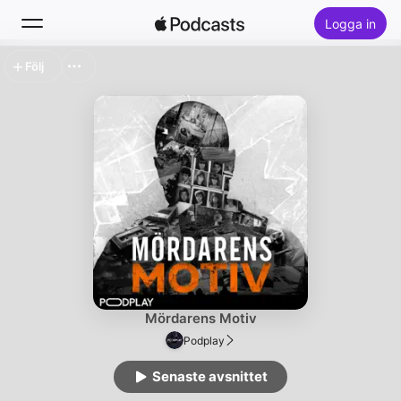
Logga in
Följ
Sök
Hem
Nytt
Topplistor
Mördarens Motiv
Podplay
Senaste avsnittet