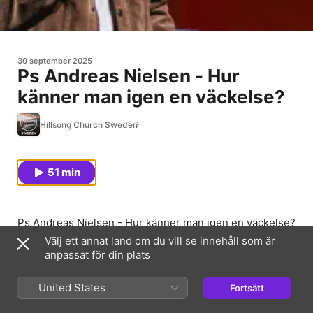
30 september 2025
Ps Andreas Nielsen - Hur
känner man igen en väckelse?
Hillsong Church Sweden
51 min
Ps Andreas Nielsen - Hur känner man igen en väckelse?
by Hillsong Church Sweden
Välj ett annat land om du vill se innehåll som är
anpassat för din plats
Webbsida för avsnitt
United States
Fortsätt