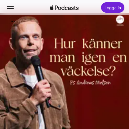
Logga in
Sök
Hem
Nytt
Topplistor