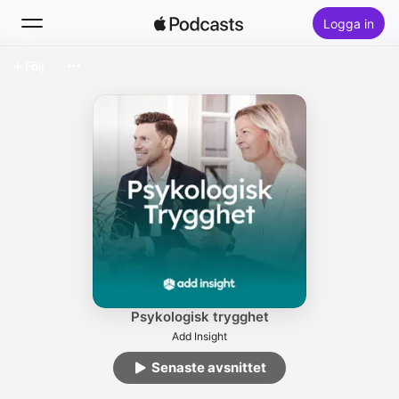
Logga in
Följ
Sök
Hem
Nytt
Topplistor
Psykologisk trygghet
Add Insight
Senaste avsnittet