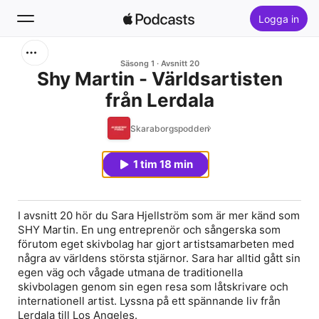
Logga in
Sök
Säsong 1
Avsnitt 20
Shy Martin - Världsartisten
från Lerdala
Hem
Skaraborgspodden
Nytt
1 tim 18 min
Topplistor
I avsnitt 20 hör du Sara Hjellström som är mer känd som
SHY Martin. En ung entreprenör och sångerska som
förutom eget skivbolag har gjort artistsamarbeten med
några av världens största stjärnor. Sara har alltid gått sin
egen väg och vågade utmana de traditionella
skivbolagen genom sin egen resa som låtskrivare och
internationell artist. Lyssna på ett spännande liv från
Lerdala till Los Angeles.