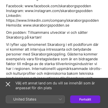
Facebook: www.facebook.com/skaraborgspodden
Instagram: www.instagram.com/skaraborgspodden
Linkedin:
https://www.linkedin.com/company/skaraborgspodden
Hemsida: www.skaraborgspodden.se
Om podden: Tillsammans utvecklar vi och sätter
Skaraborg på kartan!
Vi lyfter upp fenomenet Skaraborg i ett poddforum där
vi kommer att intervjua intressanta och betydande
personer med Skaraborgskoppling. Gästerna kommer
exempelvis vara företagsledare som är en bidragande
faktor till många av de starka tillverkningsindustrier vi
har i regionen. Internationellt uppmärksammade idrotts-
och kulturprofiler och människorna bakom tekniska
landvinningar och innovationer där Skaraborg varit
grogrunden. Fullt fokus på att sprida inspiration till
Välj ett annat land om du vill se innehåll som är
Skaraborgare, av Skaraborgare
anpassat för din plats
United States
Fortsätt
Webbsida för avsnitt