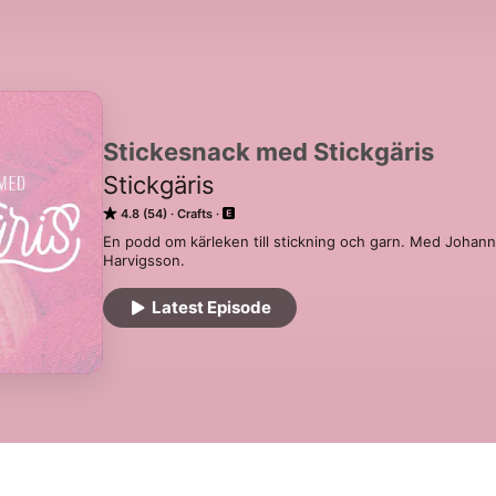
Stickesnack med Stickgäris
Stickgäris
4.8 (54)
Crafts
En podd om kärleken till stickning och garn. Med Johan
Harvigsson.
Latest Episode