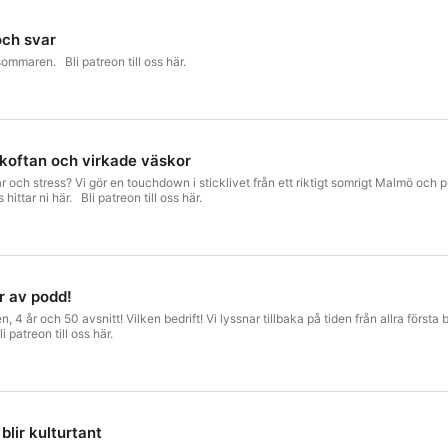
och svar
 sommaren. Bli patreon till oss här.
koftan och virkade väskor
 och stress? Vi gör en touchdown i sticklivet från ett riktigt somrigt Malmö och pra
tar ni här. Bli patreon till oss här.
r av podd!
en, 4 år och 50 avsnitt! Vilken bedrift! Vi lyssnar tillbaka på tiden från allra först
 patreon till oss här.
blir kulturtant