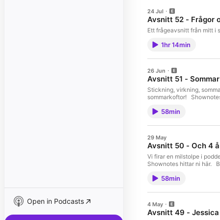
24 Jul
Avsnitt 52 - Frågor 
Ett frågeavsnitt från mitt i
1hr 14min
26 Jun
Avsnitt 51 - Sommar
Stickning, virkning, sommar
sommarkoftor! Shownotes hit
58min
29 May
Avsnitt 50 - Och 4 å
Vi firar en milstolpe i podd
Shownotes hittar ni här. Bli
58min
Open in Podcasts
4 May
Avsnitt 49 - Jessica 