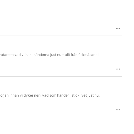
tar om vad vi har i händerna just nu - allt från fiskmåsar till
a början innan vi dyker ner i vad som händer i sticklivet just nu.