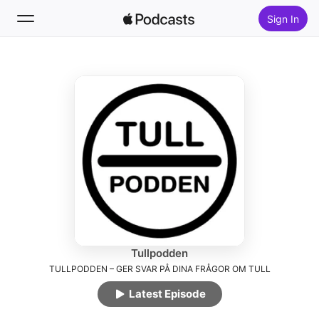
Sign In
Follow
Search
Home
New
Top Charts
Tullpodden
TULLPODDEN – GER SVAR PÅ DINA FRÅGOR OM TULL
Latest Episode