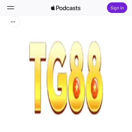
Sign In
Search
Home
New
Top Charts