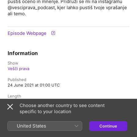
pustiš oceno in mnenje. Pridruži se mi na instagramu
@vesciprava_podcast, kjer lahko pustiš tvoje vprašanje
ali temo.
Episode Webpage
Information
Show
Vešči prava
Published
24 June 2021 at 01:00 UTC
Length
16 min
Choose another country to see content
specific to your location
Season
1
United States
Continue
Episode
14