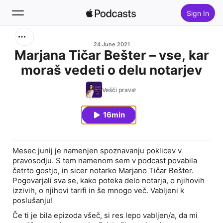
Sign In
Search
24 June 2021
Marjana Tičar Bešter – vse, kar
moraš vedeti o delu notarjev
Home
Vešči prava
New
16min
Top Charts
Mesec junij je namenjen spoznavanju poklicev v
pravosodju. S tem namenom sem v podcast povabila
četrto gostjo, in sicer notarko Marjano Tičar Bešter.
Pogovarjali sva se, kako poteka delo notarja, o njihovih
izzivih, o njihovi tarifi in še mnogo več. Vabljeni k
poslušanju!
Če ti je bila epizoda všeč, si res lepo vabljen/a, da mi