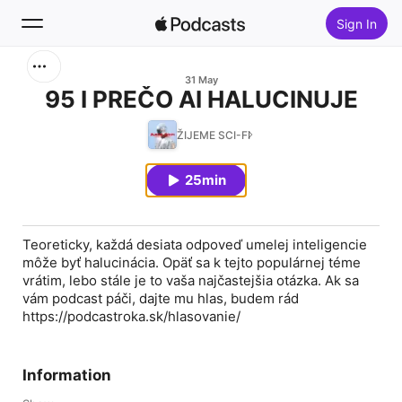
Sign In
Search
31 May
95 I PREČO AI HALUCINUJE
Home
ŽIJEME SCI-FI
New
25min
Top Charts
Teoreticky, každá desiata odpoveď umelej inteligencie
môže byť halucinácia. Opäť sa k tejto populárnej téme
vrátim, lebo stále je to vaša najčastejšia otázka. Ak sa
vám podcast páči, dajte mu hlas, budem rád
https://podcastroka.sk/hlasovanie/
Information