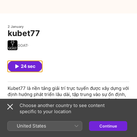
2 January
kubet77
GOAT
24 sec
Kubet77 là nền tảng giải trí trực tuyến được xây dựng với
định hướng phát triển lâu dài, tập trung vào sự ổn định,
minh bạch và trải nghiệm người dùng. Trong bối cảnh thị
Choose another country to see content
trường giải trí trực tuyến ngày càng xuất hiện nhiều nền
specific to your location
tảng mới, Kubet77 vẫn giữ được vị thế riêng nhờ cách
vận hành bài bản và hệ sinh thái nội dung toàn diện.
Website: https://kubet77.tips/
United States
Continue
Email: admin@kubet77.tips