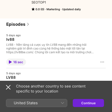
SEOTOP1
0.0 (0)
Marketing
Updated daily
Episodes
5 days ago
lv88
LV88 - Nền tảng cá cược uy tín LV88 mang đến những trải
nghiệm giải trí đỉnh cao cùng hệ thống bảo mật tối tân tại
https://lv88be.com/. Chúng tôi cam kết tạo ra môi trường chơi
game minh bạch và công bằng cho mọi thành viên tham gia. Tại
đây, người chơi có thể thỏa sức khám phá kho trò chơi phong
16 sec
phú từ cá độ thể thao đến các sảnh casino trực tuyến hấp dẫn.
Đội ngũ nhân viên hỗ trợ chuyên nghiệp luôn túc trực 24/7 để
xử lý mọi yêu cầu của khách hàng một cách nhanh nhất. Công
5 days ago
nghệ nạp rút tự động được tích hợp giúp các giao dịch tài chính
LV88
trở nên an toàn và tiện lợi hơn bao giờ hết. LV88 không ngừng
cải tiến hạ tầng kỹ thuật để đảm bảo đường truyền ổn định và
LV88 - Nền tảng cá cược uy tín LV88 mang đến những trải
Choose another country to see content
mượt mà nhất. Với tầm nhìn trở thành thương hiệu dẫn đầu,
nghiệm giải trí đỉnh cao cùng hệ thống bảo mật tối tân tại
chúng tôi luôn ưu tiên lợi ích và sự an toàn của người
https://lv88be.com/. Chúng tôi cam kết tạo ra môi trường chơi
specific to your location
dùng.Website: https://lv88be.com/Địa chỉ: 1469 Đường Nguyễn
game minh bạch và công bằng cho mọi thành viên tham gia. Tại
Văn Linh, Khu đô thị Phú Mỹ Hưng, Tân Hưng, Hồ Chí Minh,
đây, người chơi có thể thỏa sức khám phá kho trò chơi phong
16 sec
VietnamPhone: 0983512746Email: contact@lv88be.com#LV88
phú từ cá độ thể thao đến các sảnh casino trực tuyến hấp dẫn.
United States
Continue
#giaitrionline #naprut #baomat #casinotructuyen #slotgame
Đội ngũ nhân viên hỗ trợ chuyên nghiệp luôn túc trực 24/7 để
#thethao #hotro247
xử lý mọi yêu cầu của khách hàng một cách nhanh nhất. Công
5 days ago