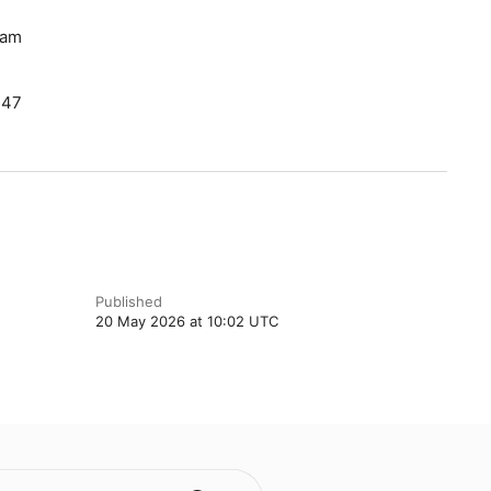
Nam
247
Published
20 May 2026 at 10:02 UTC