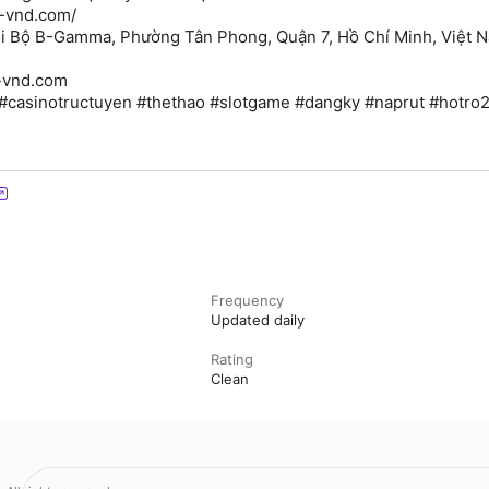
8-vnd.com/
ội Bộ B-Gamma, Phường Tân Phong, Quận 7, Hồ Chí Minh, Việt 
-vnd.com
e #casinotructuyen #thethao #slotgame #dangky #naprut #hotro
Frequency
Updated daily
Rating
Clean