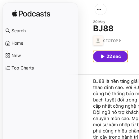
20 May
BJ88
Search
SEOTOP1
Home
New
22 sec
Top Charts
BJ88 là nền tảng giải
thao đỉnh cao. Với B
cùng hệ thống bảo mậ
bạch tuyệt đối trong 
cập nhật công nghệ m
Đội ngũ hỗ trợ khách
chuyên môn cao. Mọi
mọi sự xâm nhập từ 
phú cùng nhiều phần 
tin cậy trong hành trì