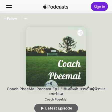
Sign In
Follow
Search
Home
New
Top Charts
Coach PbeeMai Podcast Ep.1 "18เคล็ดลับการเป็นผู้นำของ
เซอร์อเล
Coach PbeeMai
Latest Episode