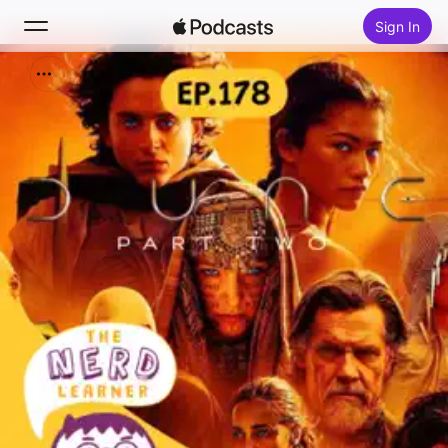
Sign In
Search
Home
New
Top Charts