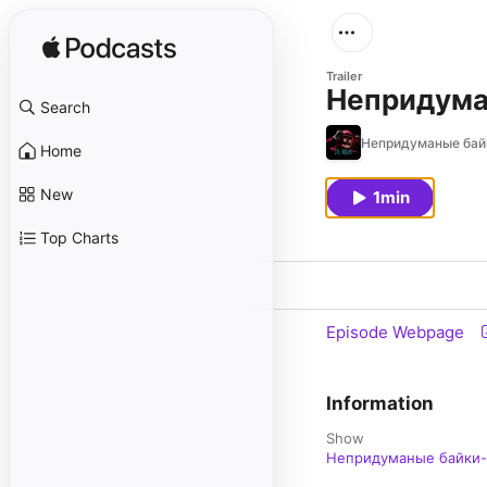
Trailer
Непридуман
Search
Непридуманые бай
Home
New
1min
Top Charts
Episode Webpage
Information
Show
Непридуманые байки-