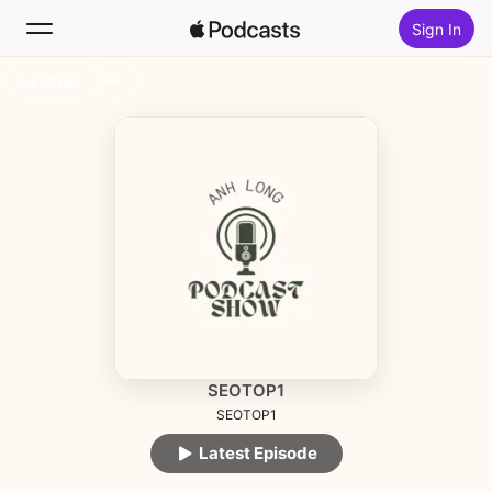
Sign In
Follow
Search
Home
New
Top Charts
SEOTOP1
SEOTOP1
Latest Episode