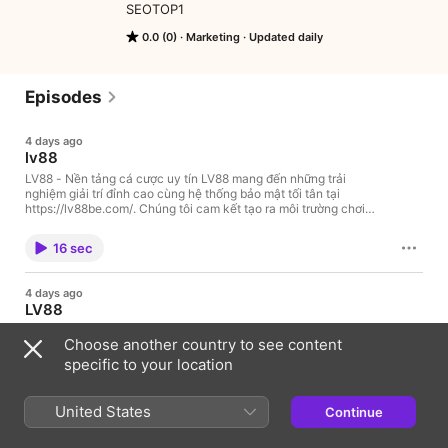
SEOTOP1
0.0 (0)
Marketing
Updated daily
Episodes
4 days ago
lv88
LV88 - Nền tảng cá cược uy tín LV88 mang đến những trải
nghiệm giải trí đỉnh cao cùng hệ thống bảo mật tối tân tại
https://lv88be.com/. Chúng tôi cam kết tạo ra môi trường chơi
game minh bạch và công bằng cho mọi thành viên tham gia. Tại
đây, người chơi có thể thỏa sức khám phá kho trò chơi phong
16 sec
phú từ cá độ thể thao đến các sảnh casino trực tuyến hấp dẫn.
Đội ngũ nhân viên hỗ trợ chuyên nghiệp luôn túc trực 24/7 để
xử lý mọi yêu cầu của khách hàng một cách nhanh nhất. Công
4 days ago
nghệ nạp rút tự động được tích hợp giúp các giao dịch tài chính
LV88
trở nên an toàn và tiện lợi hơn bao giờ hết. LV88 không ngừng
cải tiến hạ tầng kỹ thuật để đảm bảo đường truyền ổn định và
LV88 - Nền tảng cá cược uy tín LV88 mang đến những trải
Choose another country to see content
mượt mà nhất. Với tầm nhìn trở thành thương hiệu dẫn đầu,
nghiệm giải trí đỉnh cao cùng hệ thống bảo mật tối tân tại
chúng tôi luôn ưu tiên lợi ích và sự an toàn của người
https://lv88be.com/. Chúng tôi cam kết tạo ra môi trường chơi
specific to your location
dùng.Website: https://lv88be.com/Địa chỉ: 1469 Đường Nguyễn
game minh bạch và công bằng cho mọi thành viên tham gia. Tại
Văn Linh, Khu đô thị Phú Mỹ Hưng, Tân Hưng, Hồ Chí Minh,
đây, người chơi có thể thỏa sức khám phá kho trò chơi phong
16 sec
VietnamPhone: 0983512746Email: contact@lv88be.com#LV88
phú từ cá độ thể thao đến các sảnh casino trực tuyến hấp dẫn.
United States
Continue
#giaitrionline #naprut #baomat #casinotructuyen #slotgame
Đội ngũ nhân viên hỗ trợ chuyên nghiệp luôn túc trực 24/7 để
#thethao #hotro247
xử lý mọi yêu cầu của khách hàng một cách nhanh nhất. Công
4 days ago