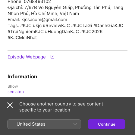
Phone: 0768493102
Địa chỉ: 7/67B Võ Nguyên Giáp, Phường Tân Phú, Tăng
Nhơn Phú, Hồ Chí Minh, Việt Nam
Email: kjcsacom@gmail.com
Tags: #KJC #kjc #ReviewKJC #KJCLaGi #DanhGiaKJC
#TraiNghiemKJC #HuongDanKJC #KJC2026
#KJCMoiNhat
Episode Webpage
Information
Show
seolatop
Published
Choose another country to see content
8 May 2026 at 17:00 UTC
specific to your location
United States
Continue
Tonga