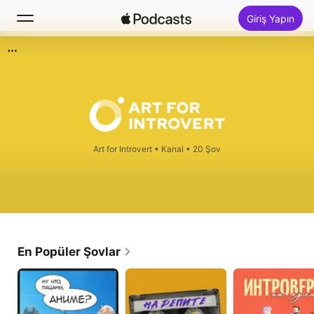
Giriş Yapın
Ara
Ana Sayfa
Yeni
Art for Introvert
•
Kanal • 20 Şov
Popüler Listeler
En Popüler Şovlar