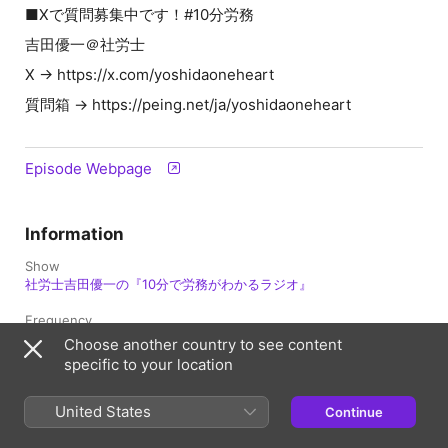
■Xで質問募集中です！#10分労務
吉田優一＠社労士
X → ⁠⁠⁠⁠⁠⁠⁠⁠⁠⁠⁠⁠⁠⁠⁠⁠⁠⁠⁠⁠⁠⁠⁠⁠⁠⁠⁠⁠⁠⁠⁠⁠⁠⁠⁠⁠⁠⁠⁠⁠⁠⁠⁠⁠⁠⁠⁠⁠⁠⁠⁠⁠⁠⁠⁠⁠⁠⁠⁠https://x.com/yoshidaoneheart⁠⁠⁠⁠⁠⁠⁠⁠⁠⁠⁠⁠⁠
質問箱 → ⁠⁠⁠⁠⁠⁠⁠⁠⁠⁠⁠⁠⁠⁠⁠⁠⁠⁠⁠⁠⁠⁠⁠⁠⁠⁠⁠⁠⁠⁠⁠⁠⁠⁠⁠⁠⁠⁠⁠⁠⁠⁠⁠⁠⁠⁠⁠⁠⁠⁠⁠⁠⁠⁠⁠⁠⁠⁠⁠https://peing.net/ja/yoshidaoneheart⁠
Episode Webpage
Information
Show
社労士吉田優一の『10分で労務がわかるラジオ』
Frequency
Updated weekly
Choose another country to see content
specific to your location
Published
14 May 2026 at 09:00 UTC
United States
Continue
Length
14 min