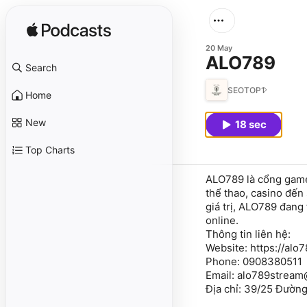
20 May
ALO789
Search
SEOTOP1
Home
New
18 sec
Top Charts
ALO789 là cổng game 
thể thao, casino đến 
giá trị, ALO789 đang 
online.
Thông tin liên hệ:
Website: https://alo
Phone: 0908380511
Email: alo789strea
Địa chỉ: 39/25 Đườn