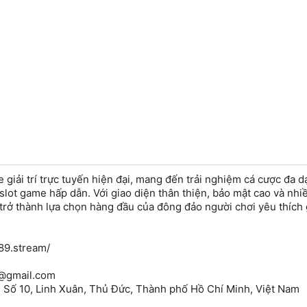
giải trí trực tuyến hiện đại, mang đến trải nghiệm cá cược đa d
slot game hấp dẫn. Với giao diện thân thiện, bảo mật cao và nhi
trở thành lựa chọn hàng đầu của đông đảo người chơi yêu thích gi
789.stream/
m@gmail.com
g Số 10, Linh Xuân, Thủ Đức, Thành phố Hồ Chí Minh, Việt Nam