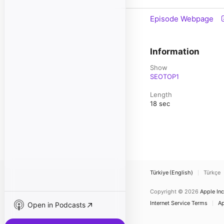
Episode Webpage
Information
Show
SEOTOP1
Length
18 sec
Türkiye (English)
Türkçe
Copyright © 2026
Apple Inc
Internet Service Terms
Ap
Open in Podcasts