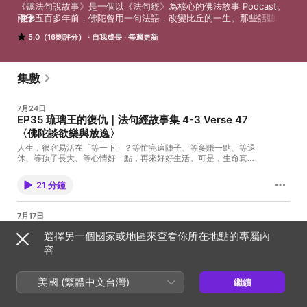
《聽法句說故事》是一個以《法句經》為核心的佛法故事 Podcast。 

兩千五百多年前，佛陀曾用一句法語，改變比丘的一生。那些話聽起
更多
來古老，卻也可能正說著今天的我們：關係裡的執著、情緒裡的嗔
5.0（16則評分）
自我成長
每週更新
恨、焦慮裡的不安、人生無常中的迷惘。 

每一集，從佛陀時代的一則故事出發，陪你理解現代生活中的情緒、
關係、焦慮、恐懼、嫉妒、放不下與人生困境，把《法句經》的智慧
帶回日常。透過佛法、正念、修行與生活覺觀，練習看見自己的心。 

集數
如果你對佛學、佛法故事、冥想、瑜伽哲學、身心靈成長，或生命智
慧有興趣，願這些佛陀的故事，成為你踏上覺醒的墊腳石，也成為打
7月24日
開佛法大門的一塊敲門磚。 

EP35 琉璃王的復仇｜法句經故事集 4-3 Verse 47
我和你一樣，都還在路上。 

〈佛陀談欲樂與放逸〉
◎ 專頁連結：https://linkgoods.com/dhammapada 

人生，很容易活在「等一下」？等忙完這陣子、等多賺一點、等退
休、等孩子長大、等心情好一點，再來好好生活。可是，生命真的
會等我們嗎？ 《法句經》〈花品〉第四十七偈裡，佛陀用一個很
Powered by Firstory Hosting
美、卻也很震撼的譬喻：忙著採花的人，沉醉於眼前的美好，心卻
21 分鐘
早已黏在欲樂裡。就在毫無警覺的時候，死亡如洪水般突如其來，
把一切帶走。 《法句經》花品，第47偈：Pupphāni h'eva
pacinantaṃ byāsattamanasaṃ naraṃ, suttaṃ gāmaṃ
7月17日
mahoghova maccu ādāya gacchati.採集諸花卉，心生染著的人，
EP34 夢幻泡影｜法句經故事集 4-2 Verse 46〈無
沉淪生死，一如洪水沖走沉睡的村落。 這一集，我們從琉璃王與釋
選擇另一個國家或地區來查看你所在地點的專屬內
常〉
迦族的故事，學習誠實的自省、持續的正念與精進，成為生命的態
容
度。 願我們都記得：花會凋零，心不要沉睡。 🎧 本集內容 琉璃王
《法句經故事集》第46偈裡，一位修行卡住的比丘，以為自己需要
報復釋迦族的故事《法句經》〈花品〉第四十七偈什麼是「放
更好的方法。沒想到，真正讓他開悟的，是路上突來的一場海市蜃
逸」？欲樂、執取與無常的關係如何在繁華世界裡，依然保持覺知
樓，以及河面上不斷生起、破滅的泡沫。佛陀以泡沫與幻影留下了
美國 (繁體中文台灣)
🎵 片尾原創歌曲｜〈一花一落〉
繼續
這句法語，提醒我們洞察生命的無常；更留下了一個極美、也極危
https://streetvoice.com/sakae25/songs/album/97325652/ 加入
24 分鐘
險的比喻——斬斷魔羅的花箭，走向死亡之王尋不見的彼岸。 巴利
會員，支持節目： https://dhammapada423.firstory.io/join 留言告
文原文：Pheṇūpamaṃ kāyam'imaṃ viditvāmarīcidhammaṃ