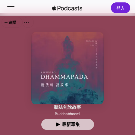
登入
追蹤
搜尋
首頁
新發現
熱門排行榜
聽法句說故事
Buddhabhoomi
最新單集