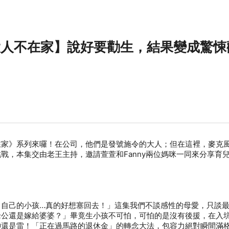
_【大人不在家】說好要勸生，結果變成驚
在家》系列來囉！在公司，他們是發號施令的大人；但在這裡，麥克
戰，本集交由老王主持，邀請萱萱和Fanny兩位媽咪一同來分享育
，自己的小孩…真的好想塞回去！」這集我們不談感性的母愛，只談
老公還是嫁給婆婆？」畢竟生小孩不可怕，可怕的是沒有後援，在入
神還是雷！「正在過馬路的退休金」的轉念大法，包容力絕對瞬間滿