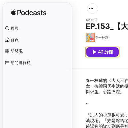
4月13日
EP.153
搜尋
春一枝嘴
首頁
新發現
42 分鐘
熱門排行榜
春一枝嘴的《大人不
拿！接續同居生活的挑
「別人的小孩很可愛
潰現場。「妳是嫁給
確認妳的隊友到底是