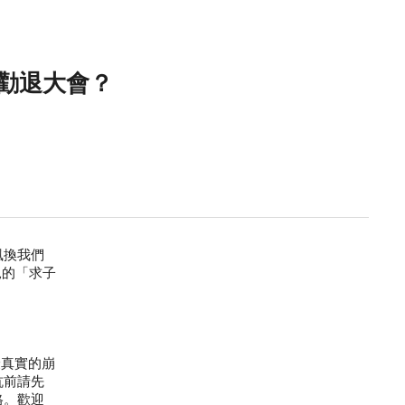
悚勸退大會？
風換我們
兒的「求子
最真實的崩
坑前請先
格。歡迎