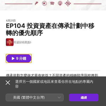
4月21日
EP104 投資資產在傳承計劃中移
轉的優先順序
荷盛財稅觀點
9 分鐘
傳承規劃怎麼做才最有效益？不同資產的移轉順序與稅務影
響差別有哪些？本集節目稅務投資處曾副總簡單比喻說給您
選擇另一個國家或地區來查看你所在地點的專屬內
聽，讓您的資產傳承更有策略。
容
本集重點：
美國 (繁體中文台灣)
繼續
1. 資產移轉的優先順序
2. 提早佈局，降低未來稅負