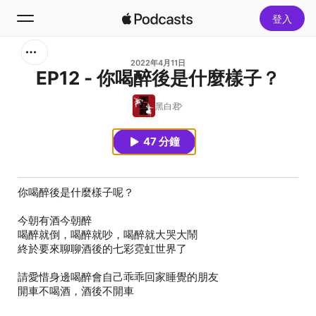
登入
搜尋
2022年4月11日
EP12 - 你喝醉後是什麼樣子？
首頁
黑白君
新發現
47 分鐘
熱門排行榜
你喝醉後是什麼樣子呢？
今朝有酒今朝醉
喝醉就倒，喝醉就吵，喝醉就大哭大鬧
終於要來聊聊酒後的七彩霓虹世界了
請愛惜身邊喝醉會自己乖乖回家睡覺的朋友
開車不喝酒，酒後不開車