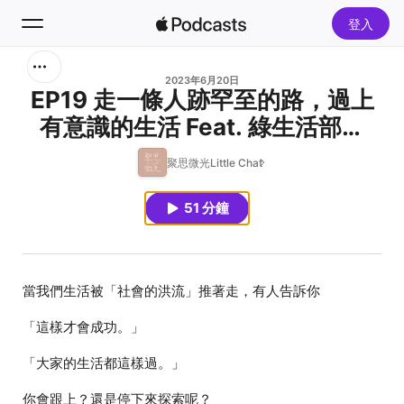
登入
搜尋
2023年6月20日
EP19 走一條人跡罕至的路，過上
有意識的生活 Feat. 綠生活部落
首頁
客，莎粒
聚思微光Little Chat
新發現
51 分鐘
熱門排行榜