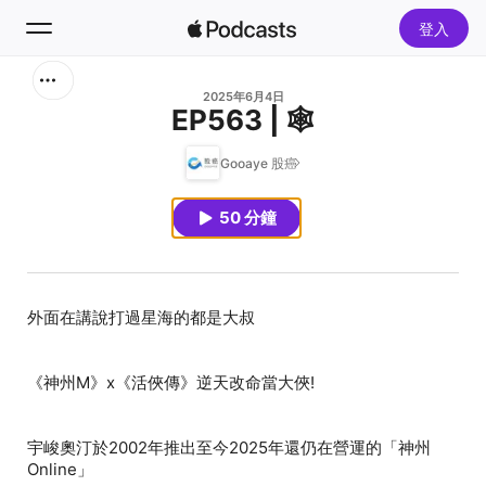
登入
搜尋
2025年6月4日
EP563 | 🕸️
首頁
Gooaye 股癌
新發現
50 分鐘
熱門排行榜
宇峻奧汀於2002年推出至今2025年還仍在營運的「神州