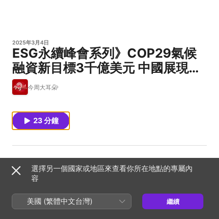
2025年3月4日
ESG永續峰會系列》COP29氣候
融資新目標3千億美元 中國展現領
頭羊野心 新加坡以金融達減碳目
今周大耳朵
標｜永續實踐家 EP26
23 分鐘
去年(2024)COP29於亞塞拜然巴庫舉行，焦點集中氣候融資
選擇另一個國家或地區來查看你所在地點的專屬內
問題上。今周刊研發長王之杰在會場展示還海行動成果，使
容
用回收海洋塑料製成的藍白拖鞋和便當盒、便當袋，吸引大
美國 (繁體中文台灣)
繼續
此屆會議提到開發中國家氣候融資需求，計劃將資金從1000