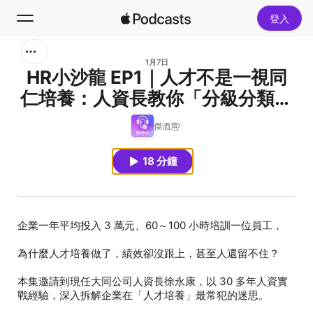
登入
搜尋
1月7日
HR小沙龍 EP1｜人才不是一視同
仁培養：人資長教你「分級分類」
首頁
的人才培養法 ft. 大同人資長 徐永
傑酒意
新發現
康
18 分鐘
熱門排行榜
企業一年平均投入
3 萬元、60～100 小時
本集邀請到現任大同公司人資長徐永康，以 30 多年人資實