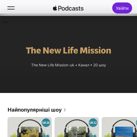
Увійти
Пошук
Домівка
Новинки
The New Life Mission-uk
•
Канал • 20 шоу
Топчарти
Найпопулярніші шоу