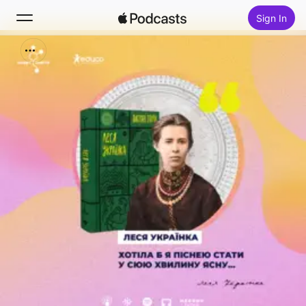
Sign In
Search
Home
New
Top Charts