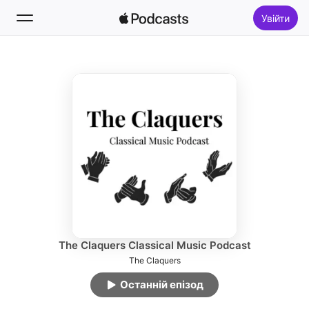
Увійти
Стежити
Пошук
Домівка
Новинки
Топчарти
The Claquers Classical Music Podcast
The Claquers
Останній епізод