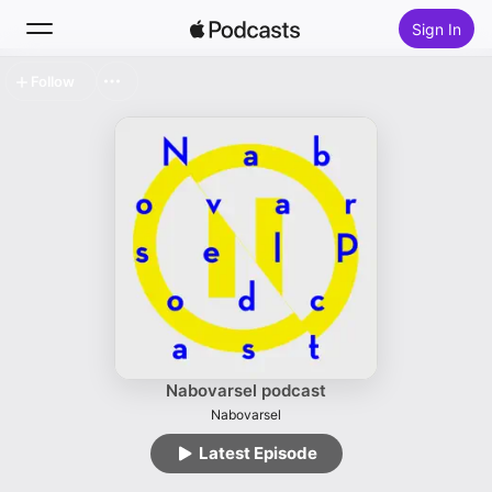
Sign In
Follow
Search
Home
New
Top Charts
Nabovarsel podcast
Nabovarsel
Latest Episode