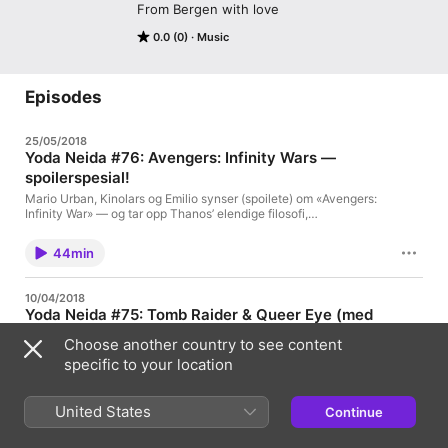
From Bergen with love
0.0 (0)
Music
Episodes
25/05/2018
Yoda Neida #76: Avengers: Infinity Wars —
spoilerspesial!
Mario Urban, Kinolars og Emilio synser (spoilete) om «Avengers:
Infinity War» — og tar opp Thanos’ elendige filosofi,
“underholdning” og… Kaptein Sabeltann? epost:
yodaneida@nabovarsel.net
44min
10/04/2018
Yoda Neida #75: Tomb Raider & Queer Eye (med
Ida Selin Lillebostad)
Choose another country to see content
Podkasten får besøk av skarpe Ida Selin Lillebostad: Hun
specific to your location
snakker om «Tomb Raider» (01:09). Denne nye storfilmen er
regissert av norske Roar Uthaug og med svenske Alicia
Vikander i rollen som Lara Croft. Hvor vellykket er den? Og så
45min
United States
Continue
snakker vi om Netflix-serien «Queer Eye» (21:22). Hva har
denne — og «Tomb Raider» — på hjertet om kjønn og identitet?
Ida forklarer. Epost: yodaneida@nabovarsel.info