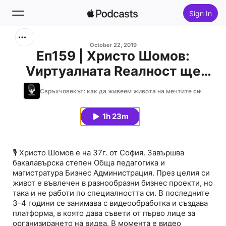
Sign In
Search
October 22, 2019
Еп159 | Христо Шомов:
Vиртуалната Rеалност ще
Home
промени начина, по който
Свръхчовекът: как да живеем живота на мечтите си
New
хората общуват!
1h 23m
Top Charts
🎙 Христо Шомов е на 37г. от София. Завършва
бакалавърска степен Обща педагогика и
магистратура Бизнес Администрация. През целия си
живот е въвлечен в разнообразни бизнес проекти, но
така и не работи по специалността си. В последните
3-4 години се занимава с видеообработка и създава
платформа, в която дава съвети от първо лице за
организирането на видеа. В момента е видео