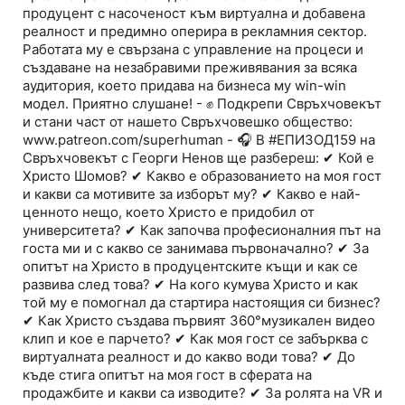
продуцент с насоченост към виртуална и добавена
реалност и предимно оперира в рекламния сектор.
Работата му е свързана с управление на процеси и
създаване на незабравими преживявания за всяка
аудитория, което придава на бизнеса му win-win
модел. Приятно слушане! - ✊ Подкрепи Свръхчовекът
и стани част от нашето Свръхчовешко общество:
www.patreon.com/superhuman - 🎧 В #ЕПИЗОД159 на
Свръхчовекът с Георги Ненов ще разбереш: ✔ Кой е
Христо Шомов? ✔ Какво е образованието на моя гост
и какви са мотивите за изборът му? ✔ Какво е най-
ценното нещо, което Христо е придобил от
университета? ✔ Как започва професионалния път на
госта ми и с какво се занимава първоначално? ✔ За
опитът на Христо в продуцентските къщи и как се
развива след това? ✔ На кого кумува Христо и как
той му е помогнал да стартира настоящия си бизнес?
✔ Как Христо създава първият 360°музикален видео
клип и кое е парчето? ✔ Как моя гост се забърква с
виртуалната реалност и до какво води това? ✔ До
къде стига опитът на моя гост в сферата на
продажбите и какви са изводите? ✔ За ролята на VR и