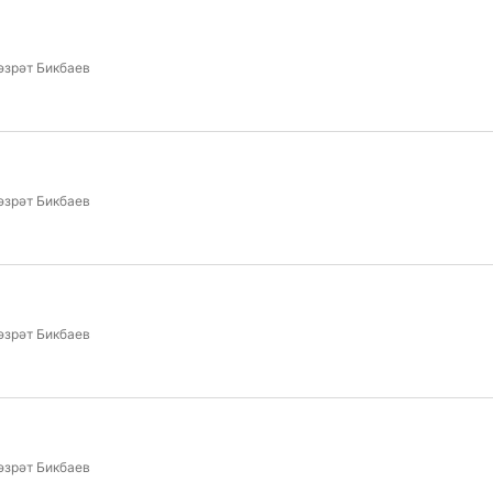
әзрәт Бикбаев
әзрәт Бикбаев
әзрәт Бикбаев
әзрәт Бикбаев