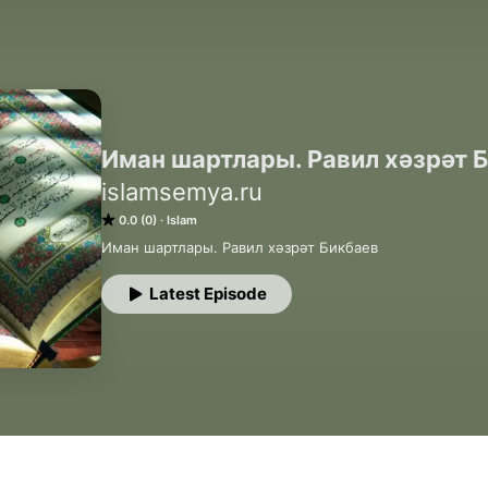
Иман шартлары. Равил хәзрәт 
islamsemya.ru
0.0 (0)
Islam
Иман шартлары. Равил хәзрәт Бикбаев
Latest Episode