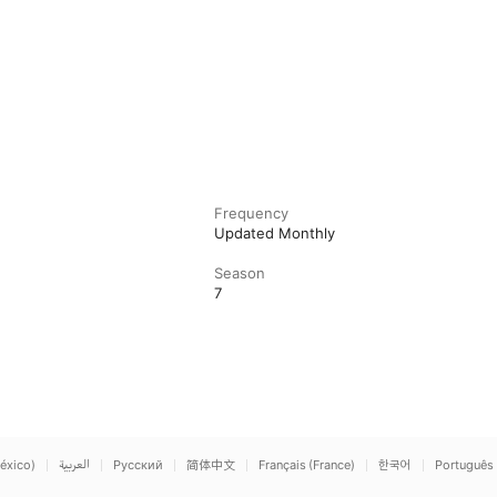
Frequency
Updated Monthly
Season
7
éxico)
العربية
Русский
简体中文
Français (France)
한국어
Português 