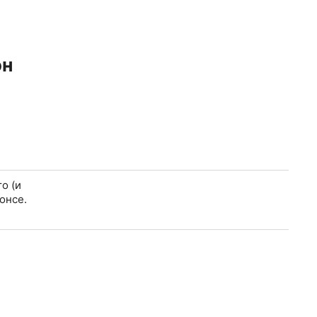
он
о (и
онсе.