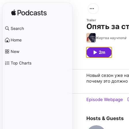
Trailer
Опять за с
Search
Жертва научпопа
Home
New
2m
Top Charts
Новый сезон уже на
почему это должно 
Episode Webpage
Hosts & Guests