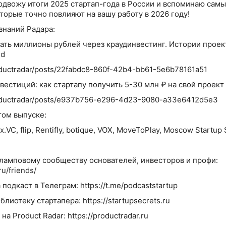
одвожу итоги 2025 стартап-года в России и вспоминаю сам
торые точно повлияют на вашу работу в 2026 году!
знаний Радара:
брать миллионы рублей через краудинвестинг. Истории проек
nd
roductradar/posts/22fabdc8-860f-42b4-bb61-5e6b78161a51
нвестиций: как стартапу получить 5-30 млн ₽ на свой проект
productradar/posts/e937b756-e296-4d23-9080-a33e6412d5e3
том выпуске:
VC, flip, Rentifly, botique, VOX, MoveToPlay, Moscow Startup
ламповому сообществу основателей, инвесторов и профи:
ru/friends/
 подкаст в Телеграм: https://t.me/podcaststartup
блиотеку стартапера: https://startupsecrets.ru
на Product Radar: https://productradar.ru