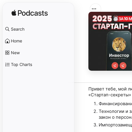
Search
Home
New
Top Charts
Привет тебе, мой л
«Стартап-секреты» в
Финансирование
Технологии и з
закон о персон
Импортозамеще