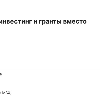
инвестинг и гранты вместо
а
р MAX,