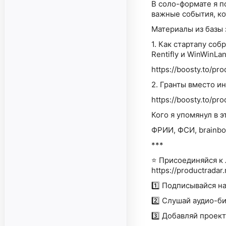
В соло-формате я п
важные события, ко
Материалы из базы 
1. Как стартапу со
Rentifly и WinWinLa
https://boosty.to/p
2. Гранты вместо и
https://boosty.to/
Кого я упомянул в э
ФРИИ, ФСИ, brainbox.
***
⭐ Присоединяйся к 
https://productradar.
1️⃣ Подписывайся на
2️⃣ Слушай аудио-би
3️⃣ Добавляй проект 