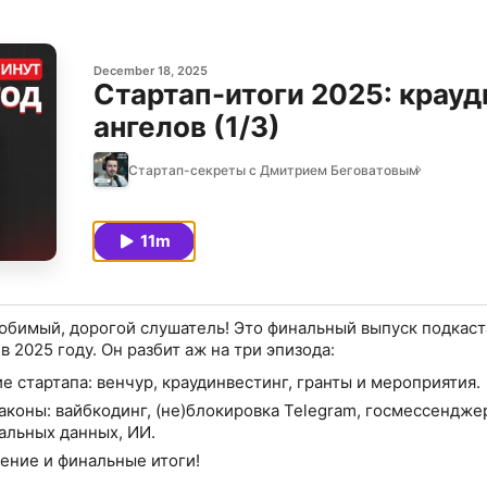
December 18, 2025
Стартап-итоги 2025: крауд
ангелов (1/3)
Стартап-секреты с Дмитрием Беговатовым
11m
юбимый, дорогой слушатель! Это финальный выпуск подкаст
 2025 году. Он разбит аж на три эпизода:
 стартапа: венчур, краудинвестинг, гранты и мероприятия.
аконы: вайбкодинг, (не)блокировка Telegram, госмессендже
альных данных, ИИ.
ние и финальные итоги!