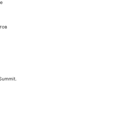
ые
тов
 Summit.